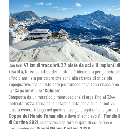
Con ben
47 km di tracciati
,
37 piste da sci
e
11 impianti
di
risalita
, l’area sciistica delle Tofane è ideale sia per gli sciatori
principianti, sia per coloro che sono alla ricerca di sfide più
impegnative; tra le piste nere più famose della zona ricordiamo
la “
Canalone
” e la “
Schuss
”.
Composta da un massiccio montuoso che si erge fino ai 3244
metri d’altezza, l’area delle Tofane è nota per altri due motivi:
oltre a essere il luogo nel quale si svolgono ogni anno le gare di
Coppa del Mondo Femminile
e dove si sono svolti i
Mondiali
di Cortina 2021
, quest’area ospiterà le gare di sci alpino e
paralimpico dei
Giochi Milano Cortina 2026
.