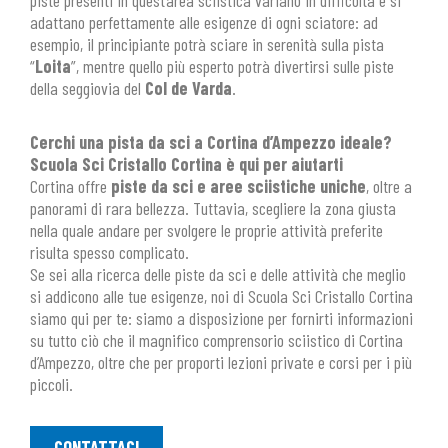
piste presenti in quest’area sciistica variano in difficoltà e si
adattano perfettamente alle esigenze di ogni sciatore: ad
esempio, il principiante potrà sciare in serenità sulla pista
“
Loita
”, mentre quello più esperto potrà divertirsi sulle piste
della seggiovia del
Col de Varda
.
Cerchi una pista da sci a Cortina d’Ampezzo ideale?
Scuola Sci Cristallo Cortina è qui per aiutarti
Cortina offre
piste da sci e aree sciistiche uniche
, oltre a
panorami di rara bellezza. Tuttavia, scegliere la zona giusta
nella quale andare per svolgere le proprie attività preferite
risulta spesso complicato.
Se sei alla ricerca delle piste da sci e delle attività che meglio
si addicono alle tue esigenze, noi di Scuola Sci Cristallo Cortina
siamo qui per te: siamo a disposizione per fornirti informazioni
su tutto ciò che il magnifico comprensorio sciistico di Cortina
d’Ampezzo, oltre che per proporti lezioni private e corsi per i più
piccoli.
CONTATTACI