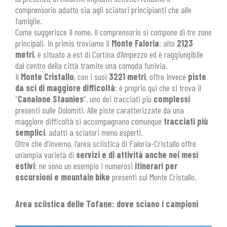
comprensorio adatto sia agli sciatori principianti che alle
famiglie.
Come suggerisce il nome, il comprensorio si compone di tre zone
principali. In primis troviamo il
Monte Faloria
: alto
2123
metri
, è situato a est di Cortina d’Ampezzo ed è raggiungibile
dal centro della città tramite una comoda funivia.
Il
Monte Cristallo
, con i suoi
3221 metri
, offre invece
piste
da sci di maggiore difficoltà
: è proprio qui che si trova il
“
Canalone Staunies
”, uno dei tracciati più
complessi
presenti sulle Dolomiti. Alle piste caratterizzate da una
maggiore difficoltà si accompagnano comunque
tracciati più
semplici
, adatti a sciatori meno esperti.
Oltre che d’inverno, l’area sciistica di Faloria-Cristallo offre
un’ampia varietà di
servizi e di attività anche nei mesi
estivi
: ne sono un esempio i numerosi
itinerari per
escursioni e mountain bike
presenti sul Monte Cristallo.
Area sciistica delle Tofane: dove sciano i campioni