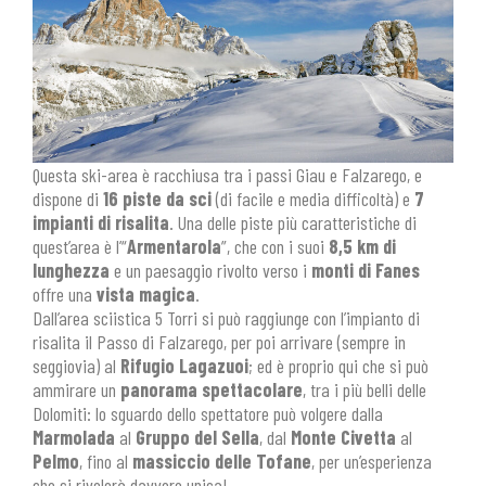
Questa ski-area è racchiusa tra i passi Giau e Falzarego, e
dispone di
16 piste da sci
(di facile e media difficoltà) e
7
impianti di risalita
. Una delle piste più caratteristiche di
quest’area è l’“
Armentarola
”, che con i suoi
8,5 km di
lunghezza
e un paesaggio rivolto verso i
monti di Fanes
offre una
vista magica
.
Dall’area sciistica 5 Torri si può raggiunge con l’impianto di
risalita il Passo di Falzarego, per poi arrivare (sempre in
seggiovia) al
Rifugio Lagazuoi
; ed è proprio qui che si può
ammirare un
panorama spettacolare
, tra i più belli delle
Dolomiti: lo sguardo dello spettatore può volgere dalla
Marmolada
al
Gruppo del Sella
, dal
Monte Civetta
al
Pelmo
, fino al
massiccio delle Tofane
, per un’esperienza
che si rivelerà davvero unica!