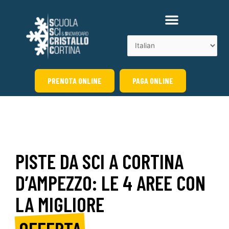
Vai
al
contenuto
PRENOTA ONLINE
PAGA ONLINE
PISTE DA SCI A CORTINA
D’AMPEZZO: LE 4 AREE CON
LA MIGLIORE
OFFERTA