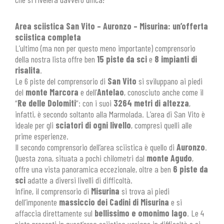
Area sciistica San Vito – Auronzo – Misurina: un’offerta
sciistica completa
L’ultimo (ma non per questo meno importante) comprensorio
della nostra lista offre ben
15 piste da sci
e
8 impianti di
risalita
.
Le 6 piste del comprensorio di
San Vito
si sviluppano ai piedi
del
monte Marcora
e dell’
Antelao
, conosciuto anche come il
“
Re delle Dolomiti
”: con i suoi
3264 metri di altezza
,
infatti, è secondo soltanto alla Marmolada. L’area di San Vito è
ideale per gli
sciatori di ogni livello
, compresi quelli alle
prime esperienze.
Il secondo comprensorio dell’area sciistica è quello di
Auronzo
.
Questa zona, situata a pochi chilometri dal
monte Agudo
,
offre una vista panoramica eccezionale, oltre a ben
6 piste da
sci
adatte a diversi livelli di difficoltà.
Infine, il comprensorio di
Misurina
si trova ai piedi
dell’imponente
massiccio dei Cadini di Misurina
e si
affaccia direttamente sul
bellissimo e omonimo lago
. Le 4