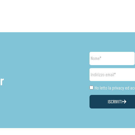
Nome
Indirizzo
r
email
Privacy
Ho letto la privacy ed a
ISCRIVITI