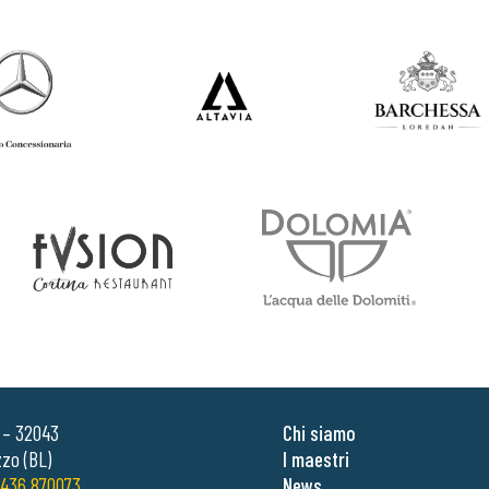
0 – 32043
Chi siamo
zo (BL)
I maestri
436 870073
News